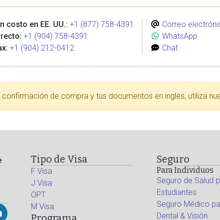
n costo en EE. UU.:
+1 (877) 758-4391
Correo electróni
recto:
+1 (904) 758-4391
WhatsApp
ax:
+1 (904) 212-0412
Chat
tu confirmación de compra y tus documentos en inglés, utiliza nu
Tipo de Visa
Seguro
e
Para Individuos
F Visa
Seguro de Salud p
J Visa
Estudiantes
OPT
Seguro Médico par
M Visa
Dental & Visión
Programa