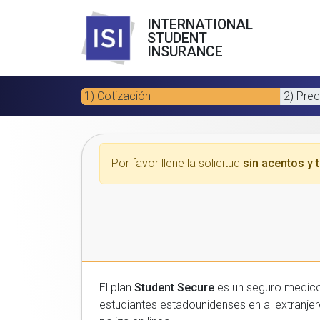
INTERNATIONAL
STUDENT
INSURANCE
1) Cotización
2) Prec
Por favor llene la solicitud
sin acentos y t
El plan
Student Secure
es un seguro medico para estudiantes
estudiantes estadounidenses en al extranjero. Por favor, introduzca sus datos a continuacion para recibir un presupuesto gratuito y luego com