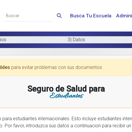
Busca Tu Escuela
Admini
ios
3) Datos
ildes
para evitar problemas con sus documentos.
Seguro de Salud para
Estudiantes
 internacionales. Esto incluye estudiantes internactionales en los EE.UU. y tambien
prar una