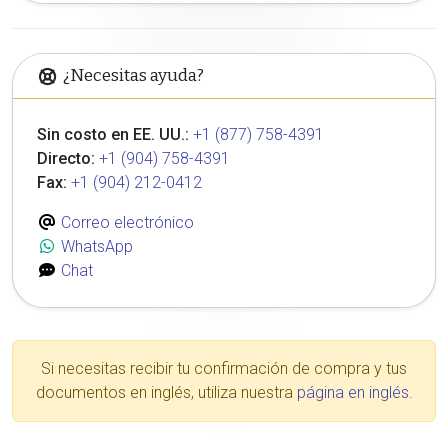
¿Necesitas ayuda?
Sin costo en EE. UU.:
+1 (877) 758-4391
Directo:
+1 (904) 758-4391
Fax:
+1 (904) 212-0412
Correo electrónico
WhatsApp
Chat
Si necesitas recibir tu confirmación de compra y tus
documentos en inglés, utiliza nuestra
página en inglés
.