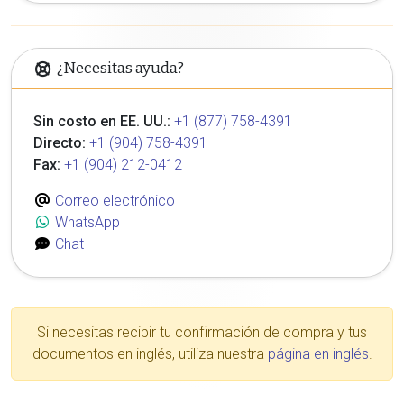
¿Necesitas ayuda?
Sin costo en EE. UU.:
+1 (877) 758-4391
Directo:
+1 (904) 758-4391
Fax:
+1 (904) 212-0412
Correo electrónico
WhatsApp
Chat
Si necesitas recibir tu confirmación de compra y tus
documentos en inglés, utiliza nuestra
página en inglés
.