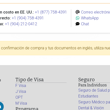
n costo en EE. UU.:
+1 (877) 758-4391
Correo electróni
recto:
+1 (904) 758-4391
WhatsApp
ax:
+1 (904) 212-0412
Chat
tu confirmación de compra y tus documentos en inglés, utiliza nu
Tipo de Visa
Seguro
e
Para Individuos
F Visa
Seguro de Salud p
J Visa
Estudiantes
OPT
Seguro Médico par
M Visa
Dental & Visión
Programa