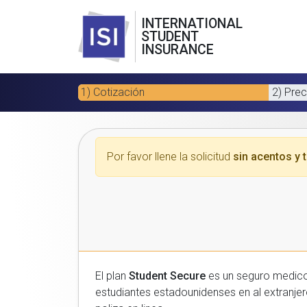
INTERNATIONAL
STUDENT
INSURANCE
1) Cotización
2) Prec
Por favor llene la solicitud
sin acentos y t
El plan
Student Secure
es un seguro medico para estudiantes
estudiantes estadounidenses en al extranjero. Por favor, introduzca sus datos a continuacion para recibir un presupuesto gratuito y luego com