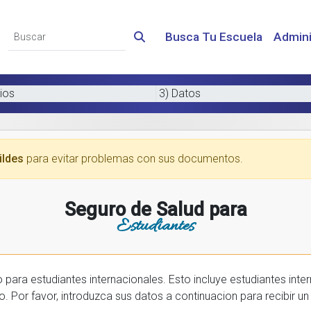
Busca Tu Escuela
Admini
ios
3) Datos
ildes
para evitar problemas con sus documentos.
Seguro de Salud para
Estudiantes
 internacionales. Esto incluye estudiantes internactionales en los EE.UU. y tambien
prar una