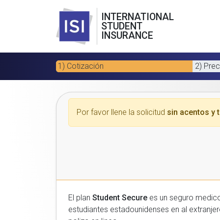
INTERNATIONAL
STUDENT
INSURANCE
1) Cotización
2) Prec
Por favor llene la solicitud
sin acentos y t
El plan
Student Secure
es un seguro medico para estudiantes
estudiantes estadounidenses en al extranjero. Por favor, introduzca sus datos a continuacion para recibir un presupuesto gratuito y luego com