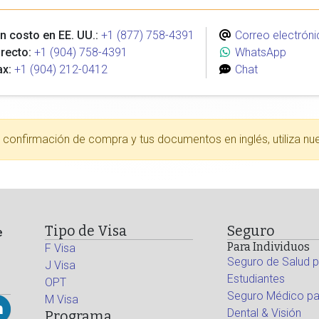
n costo en EE. UU.:
+1 (877) 758-4391
Correo electróni
recto:
+1 (904) 758-4391
WhatsApp
ax:
+1 (904) 212-0412
Chat
tu confirmación de compra y tus documentos en inglés, utiliza nu
Tipo de Visa
Seguro
e
Para Individuos
F Visa
Seguro de Salud p
J Visa
Estudiantes
OPT
Seguro Médico par
M Visa
Dental & Visión
Programa