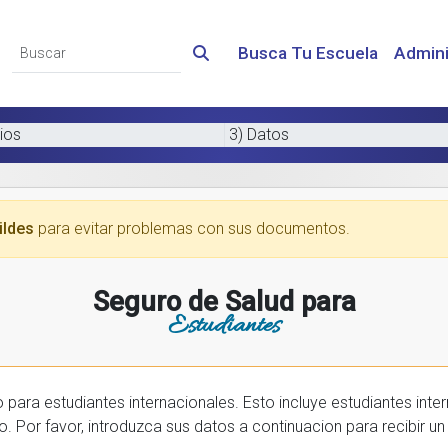
Busca Tu Escuela
Admini
ios
3) Datos
ildes
para evitar problemas con sus documentos.
Seguro de Salud para
Estudiantes
 internacionales. Esto incluye estudiantes internactionales en los EE.UU. y tambien
prar una