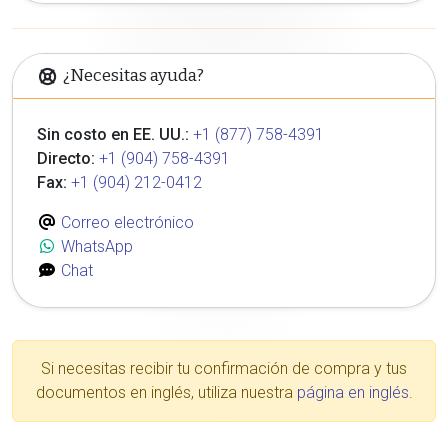
¿Necesitas ayuda?
Sin costo en EE. UU.:
+1 (877) 758-4391
Directo:
+1 (904) 758-4391
Fax:
+1 (904) 212-0412
Correo electrónico
WhatsApp
Chat
Si necesitas recibir tu confirmación de compra y tus
documentos en inglés, utiliza nuestra
página en inglés
.