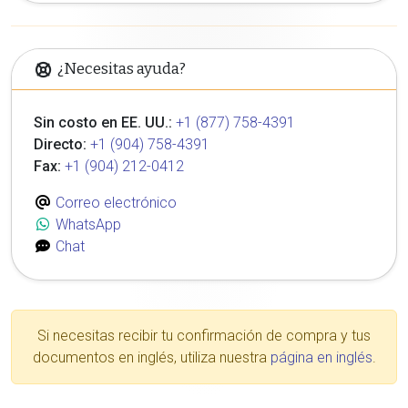
¿Necesitas ayuda?
Sin costo en EE. UU.:
+1 (877) 758-4391
Directo:
+1 (904) 758-4391
Fax:
+1 (904) 212-0412
Correo electrónico
WhatsApp
Chat
Si necesitas recibir tu confirmación de compra y tus
documentos en inglés, utiliza nuestra
página en inglés
.