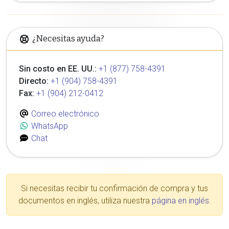
¿Necesitas ayuda?
Sin costo en EE. UU.:
+1 (877) 758-4391
Directo:
+1 (904) 758-4391
Fax:
+1 (904) 212-0412
Correo electrónico
WhatsApp
Chat
Si necesitas recibir tu confirmación de compra y tus
documentos en inglés, utiliza nuestra
página en inglés
.