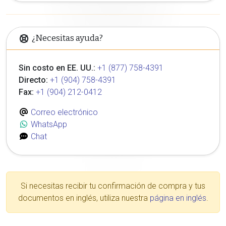
¿Necesitas ayuda?
Sin costo en EE. UU.:
+1 (877) 758-4391
Directo:
+1 (904) 758-4391
Fax:
+1 (904) 212-0412
Correo electrónico
WhatsApp
Chat
Si necesitas recibir tu confirmación de compra y tus
documentos en inglés, utiliza nuestra
página en inglés
.