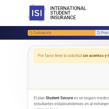
INTERNATIONAL
STUDENT
INSURANCE
1) Cotización
2) Prec
Por favor llene la solicitud
sin acentos y t
El plan
Student Secure
es un seguro medico para estudiantes
estudiantes estadounidenses en al extranjero. Por favor, introduzca sus datos a continuacion para recibir un presupuesto gratuito y luego com