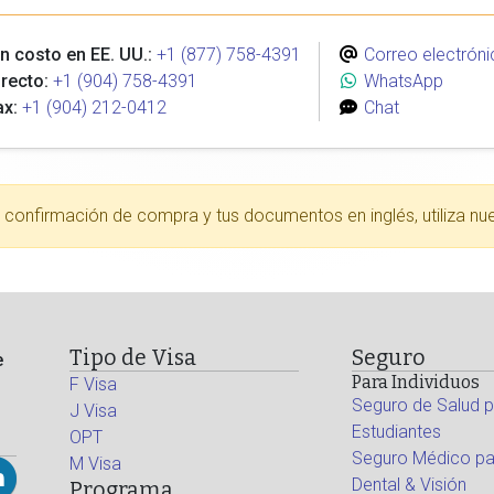
n costo en EE. UU.:
+1 (877) 758-4391
Correo electróni
recto:
+1 (904) 758-4391
WhatsApp
ax:
+1 (904) 212-0412
Chat
tu confirmación de compra y tus documentos en inglés, utiliza nu
Tipo de Visa
Seguro
e
Para Individuos
F Visa
Seguro de Salud p
J Visa
Estudiantes
OPT
Seguro Médico par
M Visa
Dental & Visión
Programa