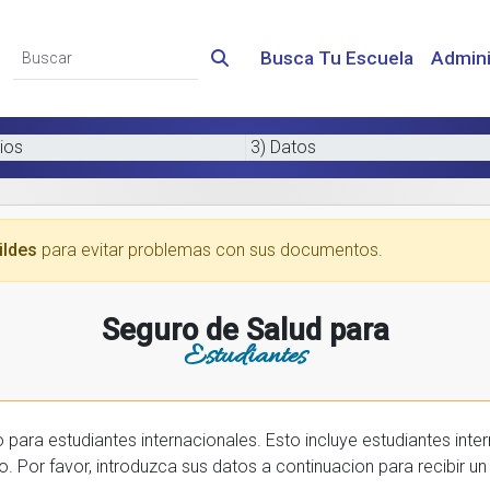
Busca Tu Escuela
Admini
ios
3) Datos
ildes
para evitar problemas con sus documentos.
Seguro de Salud para
Estudiantes
 internacionales. Esto incluye estudiantes internactionales en los EE.UU. y tambien
prar una