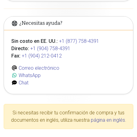
¿Necesitas ayuda?
Sin costo en EE. UU.:
+1 (877) 758-4391
Directo:
+1 (904) 758-4391
Fax:
+1 (904) 212-0412
Correo electrónico
WhatsApp
Chat
Si necesitas recibir tu confirmación de compra y tus
documentos en inglés, utiliza nuestra
página en inglés
.