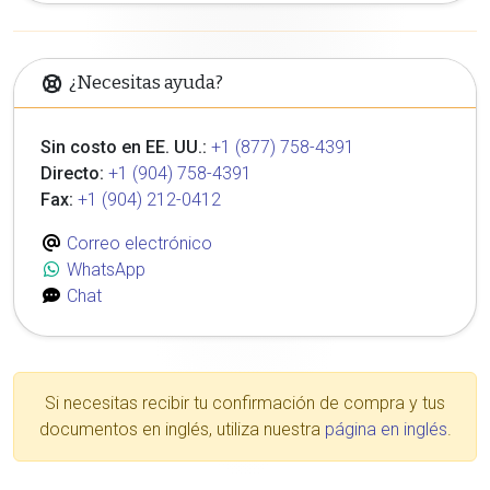
¿Necesitas ayuda?
Sin costo en EE. UU.:
+1 (877) 758-4391
Directo:
+1 (904) 758-4391
Fax:
+1 (904) 212-0412
Correo electrónico
WhatsApp
Chat
Si necesitas recibir tu confirmación de compra y tus
documentos en inglés, utiliza nuestra
página en inglés
.