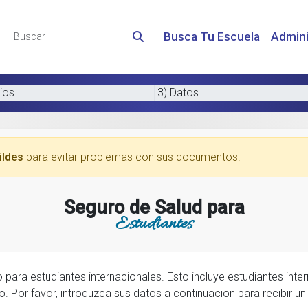
Busca Tu Escuela
Admini
ios
3) Datos
ildes
para evitar problemas con sus documentos.
Seguro de Salud para
Estudiantes
 internacionales. Esto incluye estudiantes internactionales en los EE.UU. y tambien
prar una