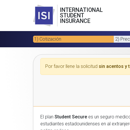
INTERNATIONAL
STUDENT
INSURANCE
1) Cotización
2) Prec
Por favor llene la solicitud
sin acentos y t
El plan
Student Secure
es un seguro medico para estudiantes
estudiantes estadounidenses en al extranjero. Por favor, introduzca sus datos a continuacion para recibir un presupuesto gratuito y luego com