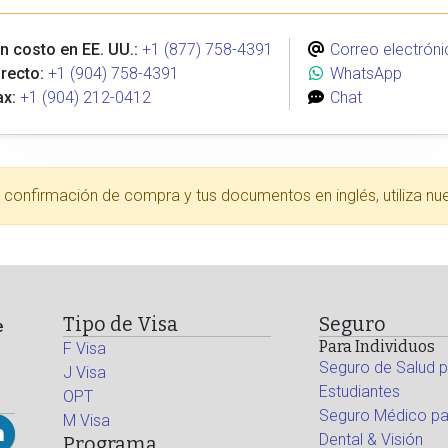
n costo en EE. UU.:
+1 (877) 758-4391
Correo electróni
recto:
+1 (904) 758-4391
WhatsApp
ax:
+1 (904) 212-0412
Chat
tu confirmación de compra y tus documentos en inglés, utiliza nu
Tipo de Visa
Seguro
e
Para Individuos
F Visa
Seguro de Salud p
J Visa
Estudiantes
OPT
Seguro Médico par
M Visa
Dental & Visión
Programa