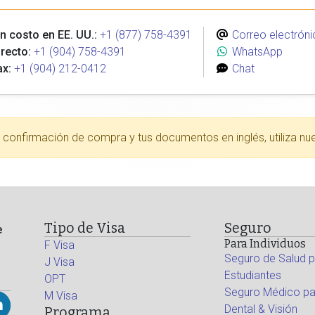
n costo en EE. UU.:
+1 (877) 758-4391
Correo electróni
recto:
+1 (904) 758-4391
WhatsApp
ax:
+1 (904) 212-0412
Chat
tu confirmación de compra y tus documentos en inglés, utiliza nu
Tipo de Visa
Seguro
e
Para Individuos
F Visa
Seguro de Salud p
J Visa
Estudiantes
OPT
Seguro Médico par
M Visa
Dental & Visión
Programa