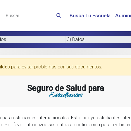
Busca Tu Escuela
Admini
ios
3) Datos
ildes
para evitar problemas con sus documentos.
Seguro de Salud para
Estudiantes
 internacionales. Esto incluye estudiantes internactionales en los EE.UU. y tambien
prar una