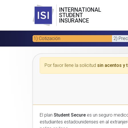
INTERNATIONAL
STUDENT
INSURANCE
1) Cotización
2) Prec
Por favor llene la solicitud
sin acentos y t
El plan
Student Secure
es un seguro medico para estudiantes
estudiantes estadounidenses en al extranjero. Por favor, introduzca sus datos a continuacion para recibir un presupuesto gratuito y luego com