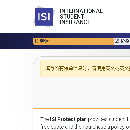
INTERNATIONAL
STUDENT
INSURANCE
1) 申请
2) 价格
填写所有保单信息时，请使用
英文或英文
The
ISI Protect plan
provides student health insuran
free quote and then purchase a policy on