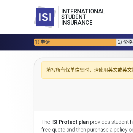
INTERNATIONAL
STUDENT
INSURANCE
1) 申请
2) 价格
填写所有保单信息时，请使用
英文或英文
The
ISI Protect plan
provides student health insuran
free quote and then purchase a policy on