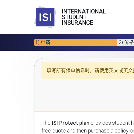
INTERNATIONAL
STUDENT
INSURANCE
1) 申请
2) 价格
填写所有保单信息时，请使用
英文或英文
The
ISI Protect plan
provides student health insuran
free quote and then purchase a policy on