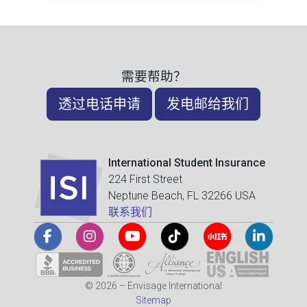
需要帮助？
透过电话申请
发电邮给我们
International Student Insurance
224 First Street
Neptune Beach, FL 32266 USA
联系我们
© 2026 – Envisage International
Sitemap