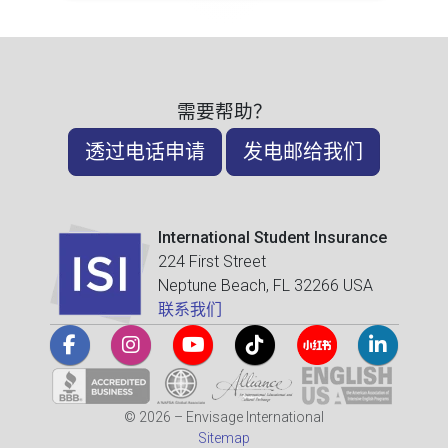
需要帮助？
透过电话申请
发电邮给我们
International Student Insurance
224 First Street
Neptune Beach, FL 32266 USA
联系我们
© 2026 – Envisage International
Sitemap