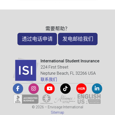
需要帮助？
透过电话申请
发电邮给我们
International Student Insurance
224 First Street
Neptune Beach, FL 32266 USA
联系我们
© 2026 – Envisage International
Sitemap