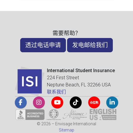
需要帮助？
透过电话申请
发电邮给我们
International Student Insurance
224 First Street
Neptune Beach, FL 32266 USA
联系我们
© 2026 – Envisage International
Sitemap