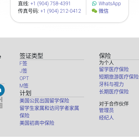
直线:
+1 (904) 758-4391
WhatsApp
传真号码:
+1 (904) 212-0412
微信
签证类型
保险
e
为个人
F签
留学医疗保险
J签
短期旅游医疗保险
OPT
牙科与视力
M签
长期医疗保险
计划
美国公民出国留学保险
对于合作伙伴
留学生家属和访问学者家属
管理员
保险
经纪人
美国初高中保险