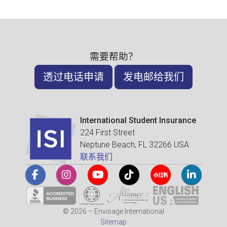
需要帮助？
透过电话申请
发电邮给我们
International Student Insurance
224 First Street
Neptune Beach, FL 32266 USA
联系我们
© 2026 – Envisage International
Sitemap