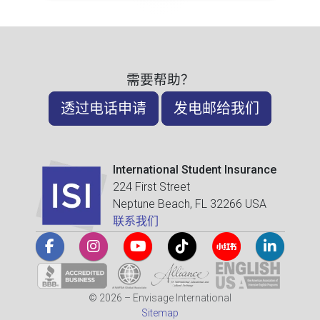
需要帮助？
透过电话申请
发电邮给我们
International Student Insurance
224 First Street
Neptune Beach, FL 32266 USA
联系我们
© 2026 – Envisage International
Sitemap