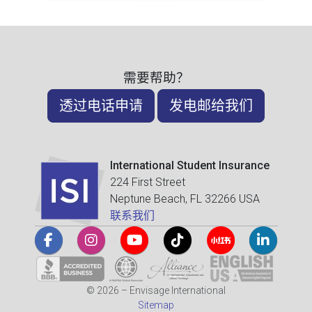
需要帮助？
透过电话申请
发电邮给我们
International Student Insurance
224 First Street
Neptune Beach, FL 32266 USA
联系我们
© 2026 – Envisage International
Sitemap