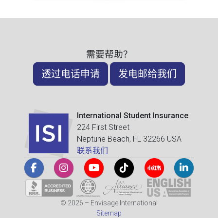
需要帮助？
透过电话申请
发电邮给我们
International Student Insurance
224 First Street
Neptune Beach, FL 32266 USA
联系我们
© 2026 – Envisage International
Sitemap