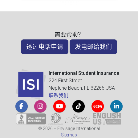
需要帮助？
透过电话申请
发电邮给我们
International Student Insurance
224 First Street
Neptune Beach, FL 32266 USA
联系我们
© 2026 – Envisage International
Sitemap