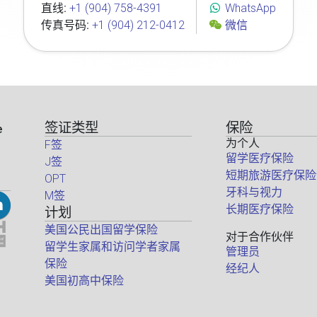
直线:
+1 (904) 758-4391
WhatsApp
传真号码:
+1 (904) 212-0412
微信
签证类型
保险
e
为个人
F签
留学医疗保险
J签
短期旅游医疗保险
OPT
牙科与视力
M签
长期医疗保险
计划
美国公民出国留学保险
对于合作伙伴
留学生家属和访问学者家属
管理员
保险
经纪人
美国初高中保险