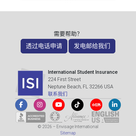
需要帮助？
透过电话申请
发电邮给我们
International Student Insurance
224 First Street
Neptune Beach, FL 32266 USA
联系我们
© 2026 – Envisage International
Sitemap