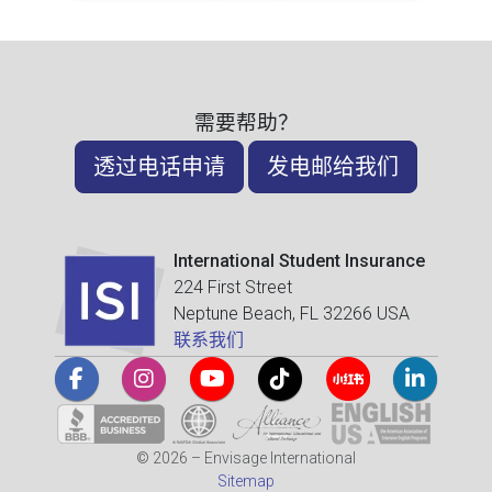
需要帮助？
透过电话申请
发电邮给我们
International Student Insurance
224 First Street
Neptune Beach, FL 32266 USA
联系我们
© 2026 – Envisage International
Sitemap