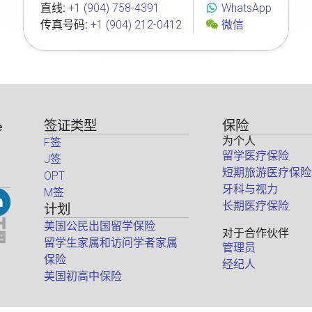
直线:
+1 (904) 758-4391
WhatsApp
传真号码:
+1 (904) 212-0412
微信
签证类型
保险
e
为个人
F签
留学医疗保险
J签
短期旅游医疗保险
OPT
牙科与视力
M签
长期医疗保险
计划
美国公民出国留学保险
对于合作伙伴
留学生家属和访问学者家属
管理员
保险
经纪人
美国初高中保险