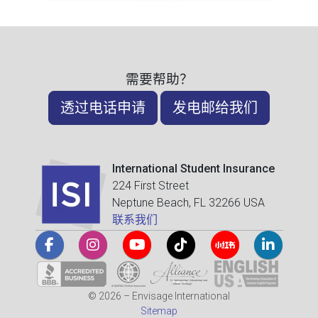
需要帮助？
透过电话申请
发电邮给我们
International Student Insurance
224 First Street
Neptune Beach, FL 32266 USA
联系我们
© 2026 – Envisage International
Sitemap