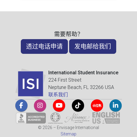
需要帮助？
透过电话申请
发电邮给我们
International Student Insurance
224 First Street
Neptune Beach, FL 32266 USA
联系我们
© 2026 – Envisage International
Sitemap