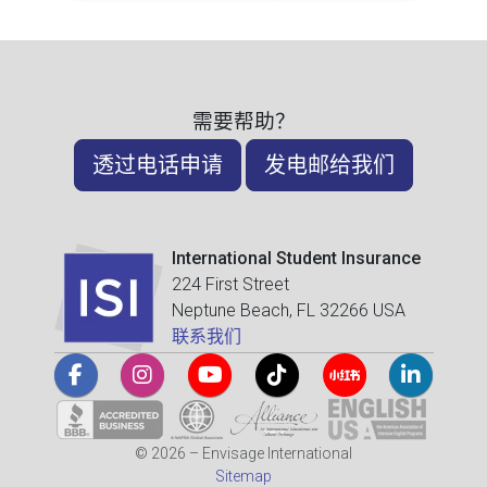
需要帮助？
透过电话申请
发电邮给我们
International Student Insurance
224 First Street
Neptune Beach, FL 32266 USA
联系我们
© 2026 – Envisage International
Sitemap