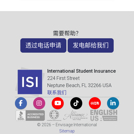
需要帮助？
透过电话申请
发电邮给我们
International Student Insurance
224 First Street
Neptune Beach, FL 32266 USA
联系我们
© 2026 – Envisage International
Sitemap