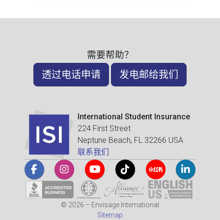
需要帮助？
透过电话申请
发电邮给我们
International Student Insurance
224 First Street
Neptune Beach, FL 32266 USA
联系我们
© 2026 – Envisage International
Sitemap