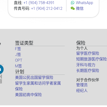
直线:
+1 (904) 758-4391
WhatsApp
传真号码:
+1 (904) 212-0412
微信
签证类型
保险
e
为个人
F签
留学医疗保险
J签
短期旅游医疗保险
OPT
牙科与视力
M签
长期医疗保险
计划
美国公民出国留学保险
对于合作伙伴
留学生家属和访问学者家属
管理员
保险
经纪人
美国初高中保险