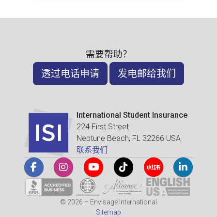
需要帮助？
透过电话申请
发电邮给我们
International Student Insurance
224 First Street
Neptune Beach, FL 32266 USA
联系我们
© 2026 – Envisage International
Sitemap