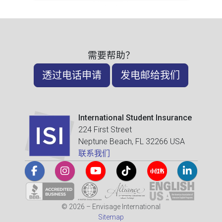
需要帮助？
透过电话申请
发电邮给我们
International Student Insurance
224 First Street
Neptune Beach, FL 32266 USA
联系我们
© 2026 – Envisage International
Sitemap