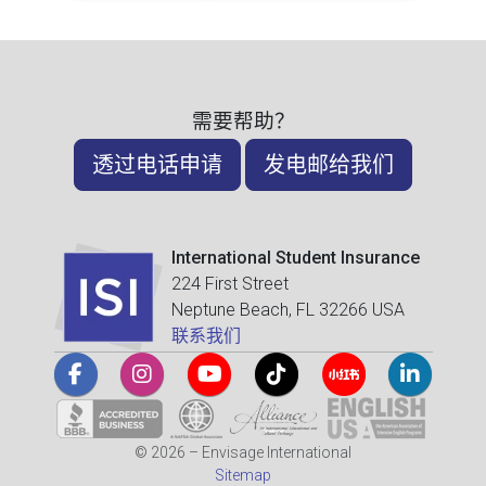
需要帮助？
透过电话申请
发电邮给我们
International Student Insurance
224 First Street
Neptune Beach, FL 32266 USA
联系我们
© 2026 – Envisage International
Sitemap