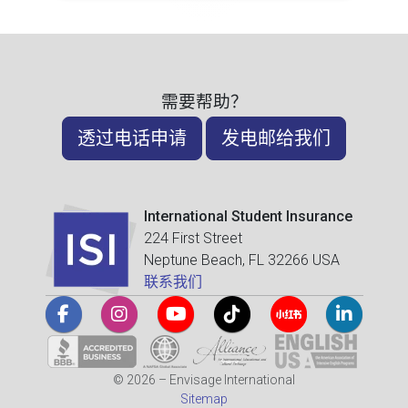
需要帮助？
透过电话申请
发电邮给我们
International Student Insurance
224 First Street
Neptune Beach, FL 32266 USA
联系我们
© 2026 – Envisage International
Sitemap