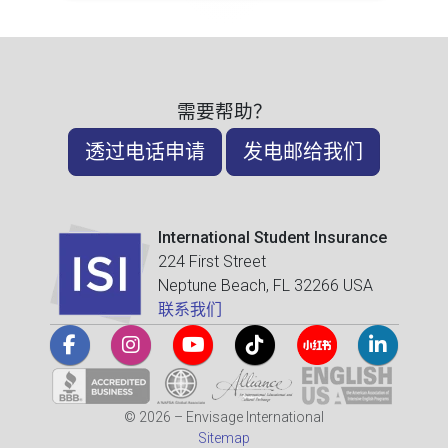
需要帮助？
透过电话申请
发电邮给我们
International Student Insurance
224 First Street
Neptune Beach, FL 32266 USA
联系我们
© 2026 – Envisage International
Sitemap