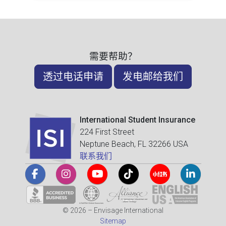
需要帮助？
透过电话申请
发电邮给我们
International Student Insurance
224 First Street
Neptune Beach, FL 32266 USA
联系我们
© 2026 – Envisage International
Sitemap