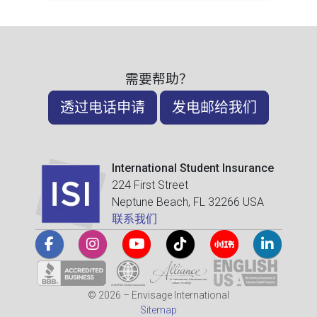
需要帮助？
透过电话申请
发电邮给我们
International Student Insurance
224 First Street
Neptune Beach, FL 32266 USA
联系我们
© 2026 – Envisage International
Sitemap