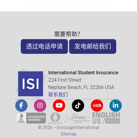
需要帮助？
透过电话申请
发电邮给我们
International Student Insurance
224 First Street
Neptune Beach, FL 32266 USA
联系我们
© 2026 – Envisage International
Sitemap