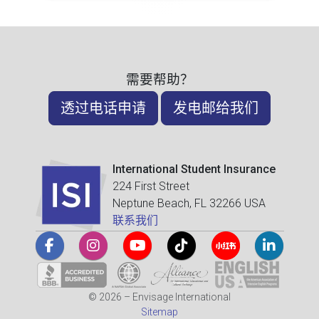
需要帮助？
透过电话申请
发电邮给我们
International Student Insurance
224 First Street
Neptune Beach, FL 32266 USA
联系我们
© 2026 – Envisage International
Sitemap